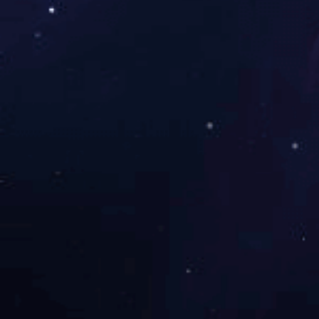
匹配与贵司高度契合的 系
统导入信息真实体验
1