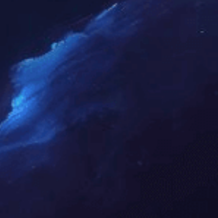
富士智能
吉冈精密