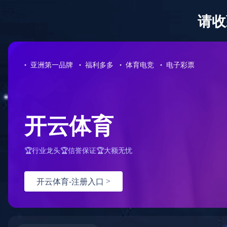
KAIYUN.COM·开云
KAIYUN.COM·开云
ERP产品
E
Home
Software
So